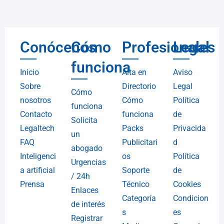
Conócenos
Cómo
Profesionales
Legal
funciona
Inicio
Alta en
Aviso
Sobre
Directorio
Legal
Cómo
nosotros
Cómo
Política
funciona
Contacto
funciona
de
Solicita
Legaltech
Packs
Privacida
un
FAQ
Publicitari
d
abogado
Inteligenci
os
Política
Urgencias
a artificial
Soporte
de
/ 24h
Prensa
Técnico
Cookies
Enlaces
Categoría
Condicion
de interés
s
es
Registrar