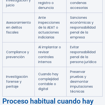
investigación y
registro o
condenas
juicio
denuncia
accesorias
Ante
Sanciones
Asesoramiento
inspecciones
económicas y
en delitos
de la AEAT o
responsabilidad
fiscales
actuaciones
penal de la
indiciarias
empresa
Al implantar o
Evitar
Compliance y
revisar
responsabilidad
prevención
controles
penal de la
internos
persona jurídica
Preservar
Cuando hay
Investigación
pruebas y
complejidad
forense y
desmontar
contable o
peritaje
imputaciones
digital
técnicas
Proceso habitual cuando hay