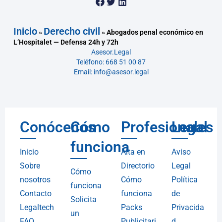
Inicio
Derecho civil
»
»
Abogados penal económico en
L’Hospitalet — Defensa 24h y 72h
Asesor.Legal
Teléfono: 668 51 00 87
Email: info@asesor.legal
Conócenos
Cómo
Profesionales
Legal
funciona
Inicio
Alta en
Aviso
Sobre
Directorio
Legal
Cómo
nosotros
Cómo
Política
funciona
Contacto
funciona
de
Solicita
Legaltech
Packs
Privacida
un
FAQ
Publicitari
d