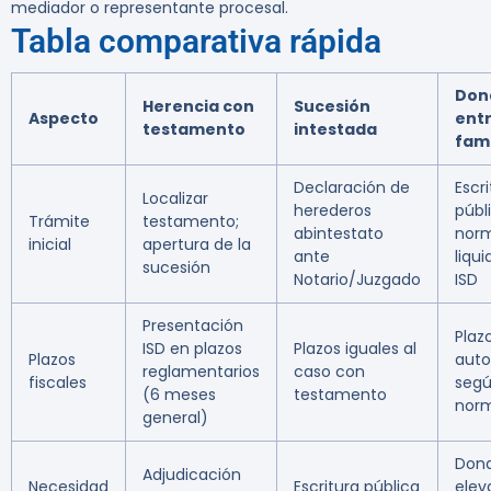
mediador o representante procesal.
Tabla comparativa rápida
Don
Herencia con
Sucesión
Aspecto
ent
testamento
intestada
fami
Declaración de
Escr
Localizar
herederos
públ
Trámite
testamento;
abintestato
nor
inicial
apertura de la
ante
liqu
sucesión
Notario/Juzgado
ISD
Presentación
Plaz
ISD en plazos
Plazos iguales al
Plazos
auto
reglamentarios
caso con
fiscales
seg
(6 meses
testamento
norm
general)
Don
Adjudicación
Necesidad
Escritura pública
elev