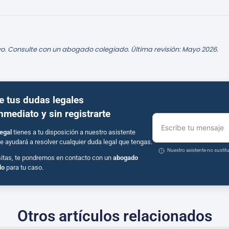
o. Consulte con un abogado colegiado. Última revisión: Mayo 2026.
e tus dudas legales
inmediato y sin registrarte
Escribe tu mensaje
egal
tienes a tu disposición a nuestro asistente
e ayudará a resolver cualquier duda legal que tengas.
Nuestro asistente no susti
sitas, te pondremos en contacto con un
abogado
do
para tu caso.
Otros artículos relacionados