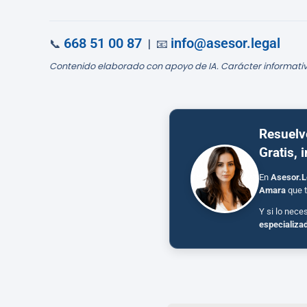
668 51 00 87
info@asesor.legal
📞
| 📧
Contenido elaborado con apoyo de IA. Carácter informativ
Resuelv
Gratis, 
En
Asesor.L
Amara
que t
Y si lo nece
especializa