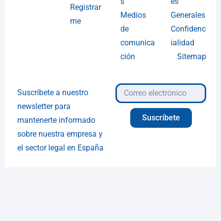
s
es
Registrar
Medios
Generales
me
de
Confidenc
comunica
ialidad
ción
Sitemap
Suscríbete a nuestro
newsletter para
Suscríbete
mantenerte informado
sobre nuestra empresa y
el sector legal en España