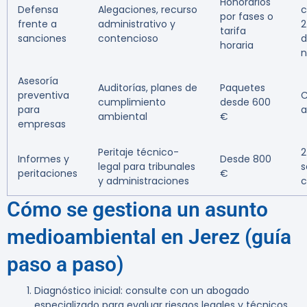
Honorarios
Defensa
Alegaciones, recurso
c
por fases o
frente a
administrativo y
2
tarifa
sanciones
contencioso
d
horaria
n
Asesoría
Auditorías, planes de
Paquetes
preventiva
C
cumplimiento
desde 600
para
a
ambiental
€
empresas
Peritaje técnico-
2
Informes y
Desde 800
legal para tribunales
s
peritaciones
€
y administraciones
c
Cómo se gestiona un asunto
medioambiental en Jerez (guía
paso a paso)
Diagnóstico inicial: consulte con un abogado
especializado para evaluar riesgos legales y técnicos.