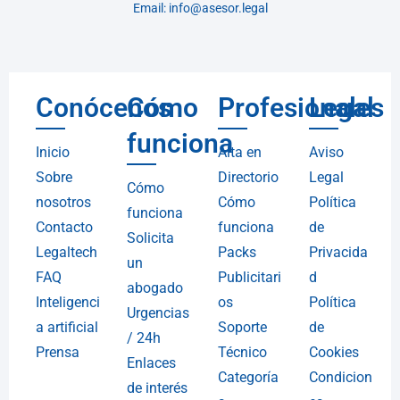
Email: info@asesor.legal
Conócenos
Cómo
Profesionales
Legal
funciona
Inicio
Alta en
Aviso
Sobre
Directorio
Legal
Cómo
nosotros
Cómo
Política
funciona
Contacto
funciona
de
Solicita
Legaltech
Packs
Privacida
un
FAQ
Publicitari
d
abogado
Inteligenci
os
Política
Urgencias
a artificial
Soporte
de
/ 24h
Prensa
Técnico
Cookies
Enlaces
Categoría
Condicion
de interés