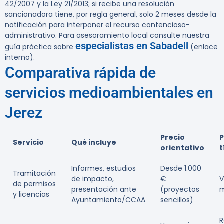
42/2007 y la Ley 21/2013; si recibe una resolución
sancionadora tiene, por regla general, solo
2 meses
desde la
notificación para interponer el recurso contencioso-
administrativo. Para asesoramiento local consulte nuestra
especialistas en Sabadell
guía práctica sobre
(enlace
interno).
Comparativa rápida de
servicios medioambientales en
Jerez
Precio
P
Servicio
Qué incluye
orientativo
t
Informes, estudios
Desde 1.000
Tramitación
de impacto,
€
V
de permisos
presentación ante
(proyectos
y licencias
Ayuntamiento/CCAA
sencillos)
R