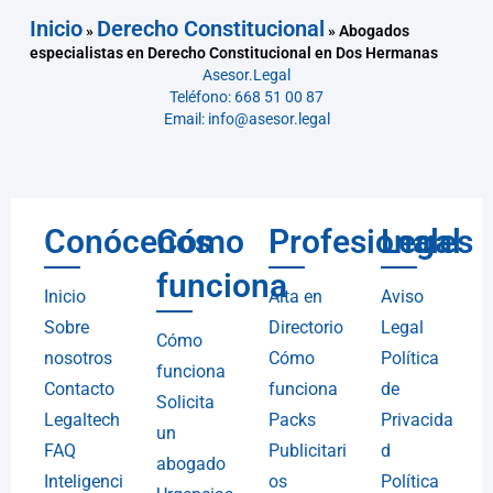
Inicio
Derecho Constitucional
»
»
Abogados
especialistas en Derecho Constitucional en Dos Hermanas
Asesor.Legal
Teléfono: 668 51 00 87
Email: info@asesor.legal
Conócenos
Cómo
Profesionales
Legal
funciona
Inicio
Alta en
Aviso
Sobre
Directorio
Legal
Cómo
nosotros
Cómo
Política
funciona
Contacto
funciona
de
Solicita
Legaltech
Packs
Privacida
un
FAQ
Publicitari
d
abogado
Inteligenci
os
Política