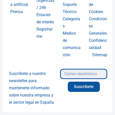
Urgencias
a artificial
Soporte
de
/ 24h
Prensa
Técnico
Cookies
Enlaces
Categoría
Condicion
de interés
s
es
Registrar
Medios
Generales
me
de
Confidenc
comunica
ialidad
ción
Sitemap
Suscríbete a nuestro
newsletter para
Suscríbete
mantenerte informado
sobre nuestra empresa y
el sector legal en España