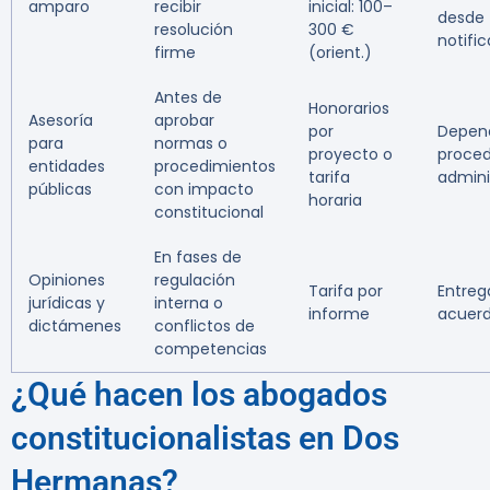
amparo
recibir
inicial: 100–
desde
resolución
300 €
notifi
firme
(orient.)
Antes de
Honorarios
Asesoría
aprobar
por
Depen
para
normas o
proyecto o
proced
entidades
procedimientos
tarifa
admini
públicas
con impacto
horaria
constitucional
En fases de
Opiniones
regulación
Tarifa por
Entreg
jurídicas y
interna o
informe
acuer
dictámenes
conflictos de
competencias
¿Qué hacen los abogados
constitucionalistas en Dos
Hermanas?