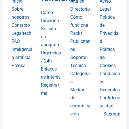
Inicio
Alta en
Aviso
Sobre
Directorio
Legal
Cómo
nosotros
Cómo
Política
funciona
Contacto
funciona
de
Solicita
Legaltech
Packs
Privacida
un
FAQ
Publicitari
d
abogado
Inteligenci
os
Política
Urgencias
a artificial
Soporte
de
/ 24h
Prensa
Técnico
Cookies
Enlaces
Categoría
Condicion
de interés
s
es
Registrar
Medios
Generales
me
de
Confidenc
comunica
ialidad
ción
Sitemap