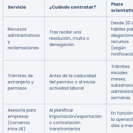
Plazo
Servicio
¿Cuándo contratar?
orientati
Desde 20 
Recursos
hábiles pa
Tras recibir una
administrativos
alegacion
resolución, multa o
y
recursos
denegación
reclamaciones
(según
notificaci
Trámites
iniciales:
Trámites de
Antes de la caducidad
meses;
extranjería y
del permiso o al iniciar
subsanaci
permisos
actividad laboral
administra
semanas
Asesoría para
Al planificar
En función
empresas
importación/exportación
la operaci
(comercio
o contratación
días a me
intra‑UE)
transfronteriza