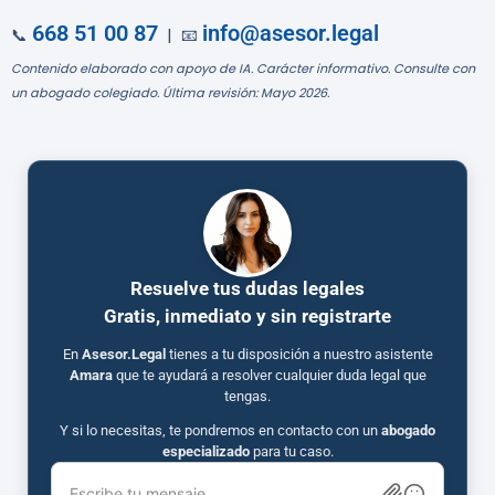
668 51 00 87
info@asesor.legal
📞
| 📧
Contenido elaborado con apoyo de IA. Carácter informativo. Consulte con
un abogado colegiado. Última revisión: Mayo 2026.
Resuelve tus dudas legales
Gratis, inmediato y sin registrarte
En
Asesor.Legal
tienes a tu disposición a nuestro asistente
Amara
que te ayudará a resolver cualquier duda legal que
tengas.
Y si lo necesitas, te pondremos en contacto con un
abogado
especializado
para tu caso.
Escribe tu mensaje