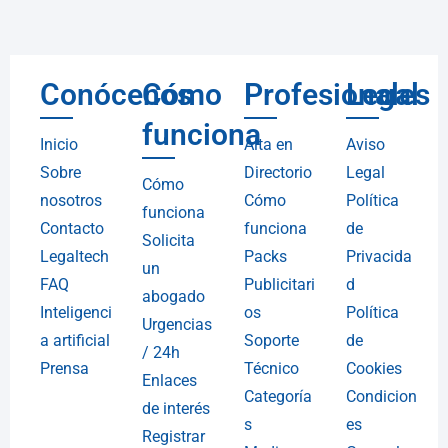
Conócenos
Cómo
Profesionales
Legal
funciona
Inicio
Alta en
Aviso
Sobre
Directorio
Legal
Cómo
nosotros
Cómo
Política
funciona
Contacto
funciona
de
Solicita
Legaltech
Packs
Privacida
un
FAQ
Publicitari
d
abogado
Inteligenci
os
Política
Urgencias
a artificial
Soporte
de
/ 24h
Prensa
Técnico
Cookies
Enlaces
Categoría
Condicion
de interés
s
es
Registrar