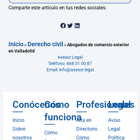
Comparte este artículo en tus redes sociales:
Inicio
Derecho civil
»
»
Abogados de comercio exterior
en Valladolid
Asesor.Legal
Teléfono: 668 51 00 87
Email: info@asesor.legal
Conócenos
Cómo
Profesionales
Legal
funciona
Inicio
Alta en
Aviso
Sobre
Directorio
Legal
Cómo
nosotros
Cómo
Política