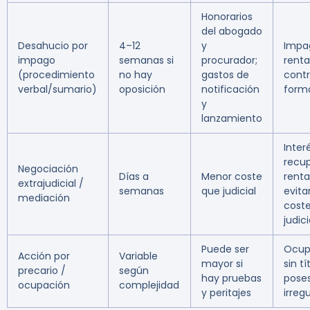
Honorarios
del abogado
Desahucio por
4–12
y
Impa
impago
semanas si
procurador;
renta
(procedimiento
no hay
gastos de
cont
verbal/sumario)
oposición
notificación
form
y
lanzamiento
Inter
recu
Negociación
Días a
Menor coste
renta
extrajudicial /
semanas
que judicial
evita
mediación
cost
judic
Puede ser
Ocup
Acción por
Variable
mayor si
sin tí
precario /
según
hay pruebas
pose
ocupación
complejidad
y peritajes
irregu