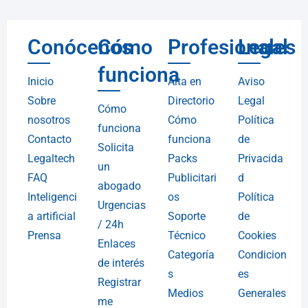
Conócenos
Cómo
Profesionales
Legal
funciona
Inicio
Alta en
Aviso
Sobre
Directorio
Legal
Cómo
nosotros
Cómo
Política
funciona
Contacto
funciona
de
Solicita
Legaltech
Packs
Privacida
un
FAQ
Publicitari
d
abogado
Inteligenci
os
Política
Urgencias
a artificial
Soporte
de
/ 24h
Prensa
Técnico
Cookies
Enlaces
Categoría
Condicion
de interés
s
es
Registrar
Medios
Generales
me