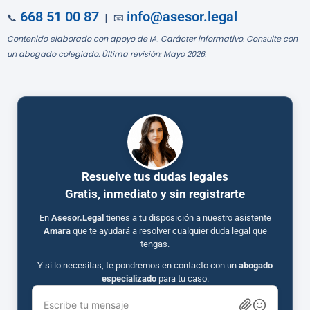
668 51 00 87
info@asesor.legal
📞
| 📧
Contenido elaborado con apoyo de IA. Carácter informativo. Consulte con
un abogado colegiado. Última revisión: Mayo 2026.
Resuelve tus dudas legales
Gratis, inmediato y sin registrarte
En
Asesor.Legal
tienes a tu disposición a nuestro asistente
Amara
que te ayudará a resolver cualquier duda legal que
tengas.
Y si lo necesitas, te pondremos en contacto con un
abogado
especializado
para tu caso.
Escribe tu mensaje