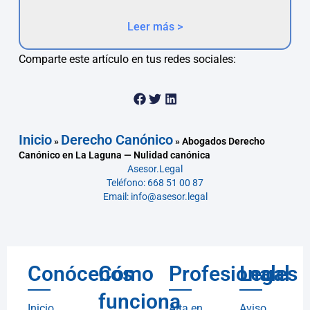
Leer más >
Comparte este artículo en tus redes sociales:
Inicio
Derecho Canónico
»
»
Abogados Derecho
Canónico en La Laguna — Nulidad canónica
Asesor.Legal
Teléfono: 668 51 00 87
Email: info@asesor.legal
Conócenos
Cómo
Profesionales
Legal
funciona
Inicio
Alta en
Aviso