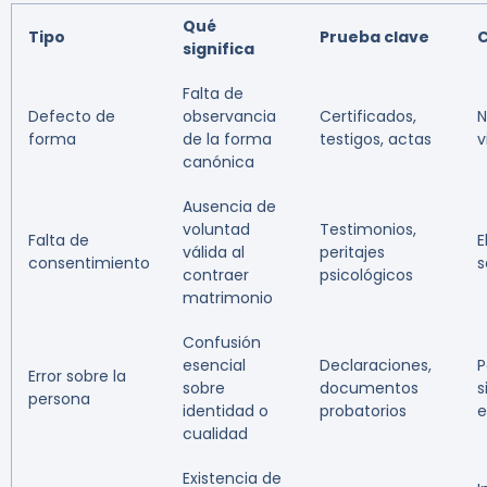
Qué
Tipo
Prueba clave
significa
Falta de
Defecto de
observancia
Certificados,
N
forma
de la forma
testigos, actas
v
canónica
Ausencia de
voluntad
Testimonios,
Falta de
E
válida al
peritajes
consentimiento
s
contraer
psicológicos
matrimonio
Confusión
esencial
Declaraciones,
P
Error sobre la
sobre
documentos
s
persona
identidad o
probatorios
e
cualidad
Existencia de