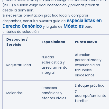
procedimientos se rigen por el Código de Derecho Canónico
(1983) y suelen exigir documentación y pruebas precisas
desde la admisión.
Si necesitas orientación práctica local y comparar
especialistas en
despachos, consulta nuestra guía de
Derecho Canónico
Móstoles
y la guía de
para
criterios de selección.
Despacho /
Especialidad
Punto clave
Servicio
Atención
Nulidad
personalizada y
eclesiástica y
Registratuidea
experiencia en
asesoramiento
tribunales
integral
diocesanos
Enfoque práctico
Procesos
y
Melendos
canónicos y
acompañamiento
efectos civiles
familiar