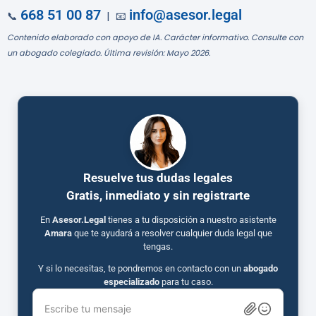
668 51 00 87
info@asesor.legal
📞
| 📧
Contenido elaborado con apoyo de IA. Carácter informativo. Consulte con
un abogado colegiado. Última revisión: Mayo 2026.
Resuelve tus dudas legales
Gratis, inmediato y sin registrarte
En
Asesor.Legal
tienes a tu disposición a nuestro asistente
Amara
que te ayudará a resolver cualquier duda legal que
tengas.
Y si lo necesitas, te pondremos en contacto con un
abogado
especializado
para tu caso.
Escribe tu mensaje