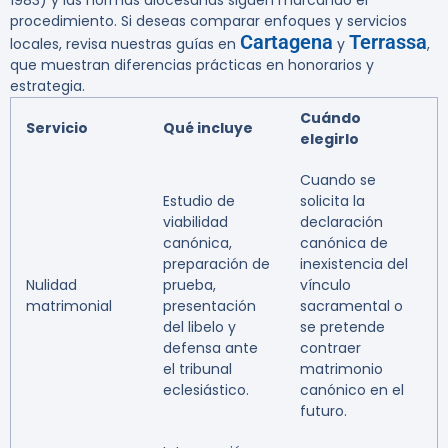
1983) y las normas diocesanas siguen marcando el
procedimiento. Si deseas comparar enfoques y servicios
Cartagena
Terrassa
locales, revisa nuestras guías en
y
,
que muestran diferencias prácticas en honorarios y
estrategia.
Cuándo
Servicio
Qué incluye
elegirlo
Cuando se
Estudio de
solicita la
viabilidad
declaración
canónica,
canónica de
preparación de
inexistencia del
Nulidad
prueba,
vínculo
matrimonial
presentación
sacramental o
del libelo y
se pretende
defensa ante
contraer
el tribunal
matrimonio
eclesiástico.
canónico en el
futuro.