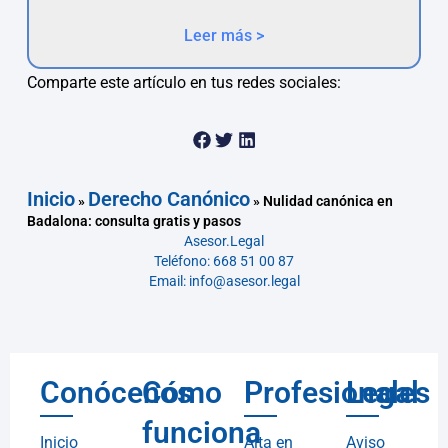
Leer más >
Comparte este artículo en tus redes sociales:
Inicio
Derecho Canónico
»
»
Nulidad canónica en
Badalona: consulta gratis y pasos
Asesor.Legal
Teléfono: 668 51 00 87
Email: info@asesor.legal
Conócenos
Cómo
Profesionales
Legal
funciona
Inicio
Alta en
Aviso