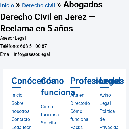
»
»
Abogados
Inicio
Derecho civil
Derecho Civil en Jerez —
Reclama en 5 años
Asesor.Legal
Teléfono: 668 51 00 87
Email: info@asesor.legal
Conócenos
Cómo
Profesionales
Legal
funciona
Inicio
Alta en
Aviso
Sobre
Directorio
Legal
Cómo
nosotros
Cómo
Política
funciona
Contacto
funciona
de
Solicita
Legaltech
Packs
Privacida