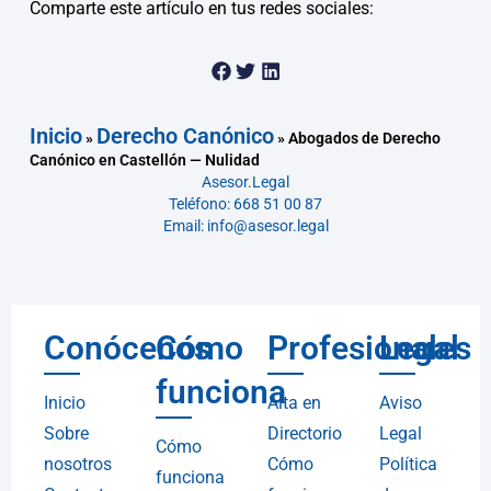
Comparte este artículo en tus redes sociales:
Inicio
Derecho Canónico
»
»
Abogados de Derecho
Canónico en Castellón — Nulidad
Asesor.Legal
Teléfono: 668 51 00 87
Email: info@asesor.legal
Conócenos
Cómo
Profesionales
Legal
funciona
Inicio
Alta en
Aviso
Sobre
Directorio
Legal
Cómo
nosotros
Cómo
Política
funciona