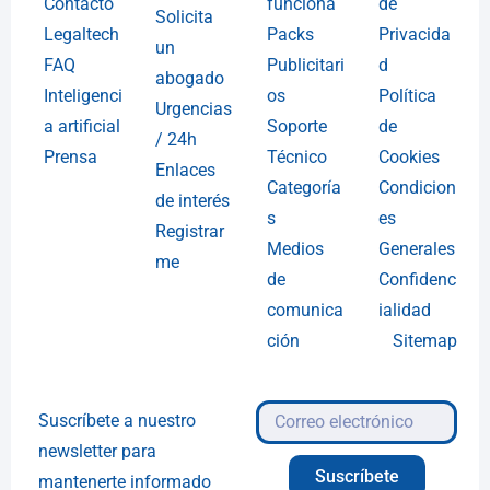
Contacto
funciona
de
Solicita
Legaltech
Packs
Privacida
un
FAQ
Publicitari
d
abogado
Inteligenci
os
Política
Urgencias
a artificial
Soporte
de
/ 24h
Prensa
Técnico
Cookies
Enlaces
Categoría
Condicion
de interés
s
es
Registrar
Medios
Generales
me
de
Confidenc
comunica
ialidad
ción
Sitemap
Suscríbete a nuestro
newsletter para
Suscríbete
mantenerte informado