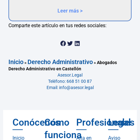
Leer más >
Comparte este artículo en tus redes sociales:
Inicio
Derecho Administrativo
»
»
Abogados
Derecho Administrativo en Castellón
Asesor.Legal
Teléfono: 668 51 00 87
Email: info@asesor.legal
Conócenos
Cómo
Profesionales
Legal
funciona
Inicio
Alta en
Aviso