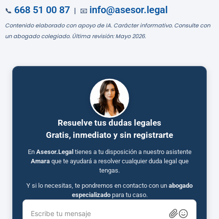
668 51 00 87
info@asesor.legal
📞
| 📧
Contenido elaborado con apoyo de IA. Carácter informativo. Consulte con
un abogado colegiado. Última revisión: Mayo 2026.
Resuelve tus dudas legales
Gratis, inmediato y sin registrarte
En
Asesor.Legal
tienes a tu disposición a nuestro asistente
Amara
que te ayudará a resolver cualquier duda legal que
tengas.
Y si lo necesitas, te pondremos en contacto con un
abogado
especializado
para tu caso.
Escribe tu mensaje