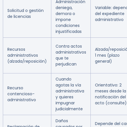
Administración
deniega,
Variable: depen
Solicitud o gestión
demora o
del expediente
de licencias
impone
administrativo
condiciones
injustificadas
Contra actos
Recursos
Alzada/reposici
administrativos
administrativos
1 mes (plazo
que te
(alzada/reposición)
general)
perjudican
Cuando
agotas la vía
Orientativo: 2
Recurso
administrativa
meses desde la
contencioso-
y quieres
notificación del
administrativo
impugnar
acto (consulte)
judicialmente
Daños
Depende del ca
Reclamación de
causados por