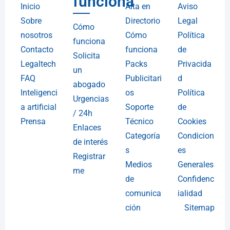
funciona
Inicio
Alta en
Aviso
Sobre
Directorio
Legal
Cómo
nosotros
Cómo
Política
funciona
Contacto
funciona
de
Solicita
Legaltech
Packs
Privacida
un
FAQ
Publicitari
d
abogado
Inteligenci
os
Política
Urgencias
a artificial
Soporte
de
/ 24h
Prensa
Técnico
Cookies
Enlaces
Categoría
Condicion
de interés
s
es
Registrar
Medios
Generales
me
de
Confidenc
comunica
ialidad
ción
Sitemap