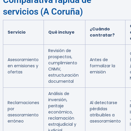
servicios (A Coruña)
¿Cuándo
Servicio
Qué incluye
contratar?
Revisión de
prospectos,
Asesoramiento
Antes de
cumplimiento
en emisiones y
formalizar la
CNMV,
ofertas
emisión
estructuración
documental
Análisis de
inversión,
Reclamaciones
Al detectarse
peritaje
por
pérdidas
económico,
asesoramiento
atribuibles a
reclamación
erróneo
asesoramiento
extrajudicial y
judicial