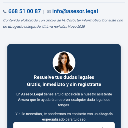
668 51 00 87
info@asesor.legal
📞
| 📧
Contenido elaborado con apoyo de IA. Carácter informativo. Consulte con
un abogado colegiado. Última revisión: Mayo 2026.
Resuelve tus dudas legales
Gratis, inmediato y sin registrarte
En
Asesor.Legal
tienes a tu disposición a nuestro asistente
Amara
que te ayudará a resolver cualquier duda legal que
tengas.
Y si lo necesitas, te pondremos en contacto con un
abogado
especializado
para tu caso.