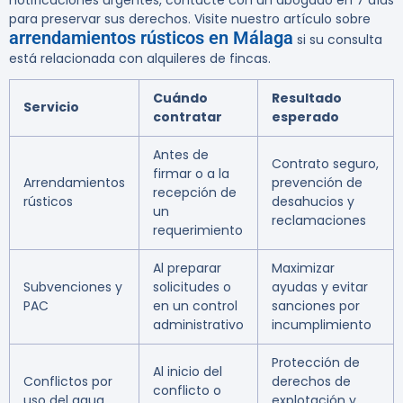
notificaciones urgentes, contacte con un abogado en 7 días
para preservar sus derechos. Visite nuestro artículo sobre
arrendamientos rústicos en Málaga
si su consulta
está relacionada con alquileres de fincas.
Cuándo
Resultado
Servicio
contratar
esperado
Antes de
Contrato seguro,
firmar o a la
Arrendamientos
prevención de
recepción de
rústicos
desahucios y
un
reclamaciones
requerimiento
Al preparar
Maximizar
Subvenciones y
solicitudes o
ayudas y evitar
PAC
en un control
sanciones por
administrativo
incumplimiento
Protección de
Al inicio del
Conflictos por
derechos de
conflicto o
uso del agua
explotación y