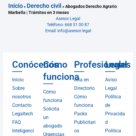
Inicio
Derecho civil
»
»
Abogados Derecho Agrario
Marbella | Trámites en 3 meses
Asesor.Legal
Teléfono: 668 51 00 87
Email: info@asesor.legal
Conócenos
Cómo
Profesionales
Legal
funciona
Inicio
Alta en
Aviso
Sobre
Directorio
Legal
Cómo
nosotros
Cómo
Política
funciona
Contacto
funciona
de
Solicita
Legaltech
Packs
Privacida
un
FAQ
Publicitari
d
abogado
Inteligenci
os
Política
Urgencias