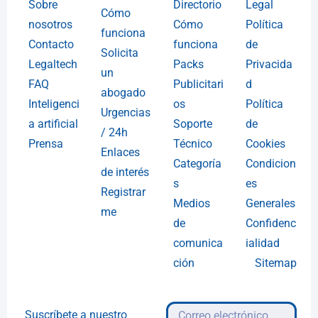
Sobre
Directorio
Legal
Cómo
nosotros
Cómo
Política
funciona
Contacto
funciona
de
Solicita
Legaltech
Packs
Privacida
un
FAQ
Publicitari
d
abogado
Inteligenci
os
Política
Urgencias
a artificial
Soporte
de
/ 24h
Prensa
Técnico
Cookies
Enlaces
Categoría
Condicion
de interés
s
es
Registrar
Medios
Generales
me
de
Confidenc
comunica
ialidad
ción
Sitemap
Suscríbete a nuestro