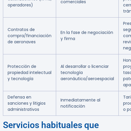
comerciales
operadores)
cer
trá
Pre
Contratos de
seg
En la fase de negociación
compra/financiación
com
y firma
de aeronaves
revi
neg
Hon
Protección de
Al desarrollar o licenciar
pro
propiedad intelectual
tecnología
tas
y tecnología
aeronáutica/aeroespacial
pat
apa
Defensa en
Tar
Inmediatamente al
sanciones y litigios
pro
notificación
administrativos
o p
Servicios habituales que