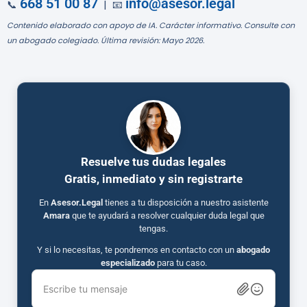
668 51 00 87
info@asesor.legal
📞
| 📧
Contenido elaborado con apoyo de IA. Carácter informativo. Consulte con
un abogado colegiado. Última revisión: Mayo 2026.
Resuelve tus dudas legales
Gratis, inmediato y sin registrarte
En
Asesor.Legal
tienes a tu disposición a nuestro asistente
Amara
que te ayudará a resolver cualquier duda legal que
tengas.
Y si lo necesitas, te pondremos en contacto con un
abogado
especializado
para tu caso.
Escribe tu mensaje