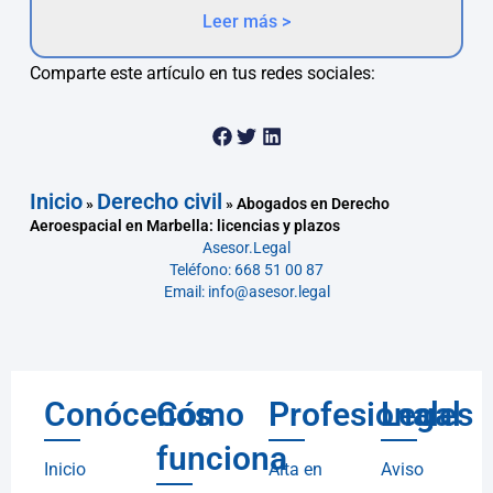
Leer más >
Comparte este artículo en tus redes sociales:
Inicio
Derecho civil
»
»
Abogados en Derecho
Aeroespacial en Marbella: licencias y plazos
Asesor.Legal
Teléfono: 668 51 00 87
Email: info@asesor.legal
Conócenos
Cómo
Profesionales
Legal
funciona
Inicio
Alta en
Aviso