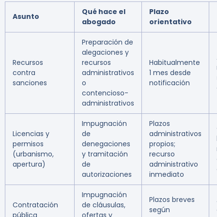
Qué hace el
Plazo
Asunto
abogado
orientativo
Preparación de
alegaciones y
Recursos
recursos
Habitualmente
contra
administrativos
1 mes desde
sanciones
o
notificación
contencioso-
administrativos
Impugnación
Plazos
Licencias y
de
administrativos
permisos
denegaciones
propios;
(urbanismo,
y tramitación
recurso
apertura)
de
administrativo
autorizaciones
inmediato
Impugnación
Plazos breves
Contratación
de cláusulas,
según
pública
ofertas y