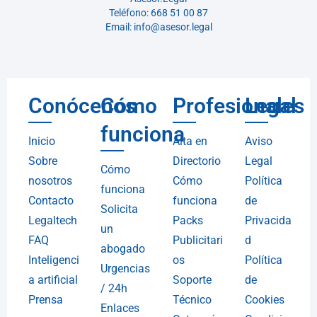
Teléfono: 668 51 00 87
Email: info@asesor.legal
Conócenos
Cómo
Profesionales
Legal
funciona
Inicio
Alta en
Aviso
Sobre
Directorio
Legal
Cómo
nosotros
Cómo
Política
funciona
Contacto
funciona
de
Solicita
Legaltech
Packs
Privacida
un
FAQ
Publicitari
d
abogado
Inteligenci
os
Política
Urgencias
a artificial
Soporte
de
/ 24h
Prensa
Técnico
Cookies
Enlaces