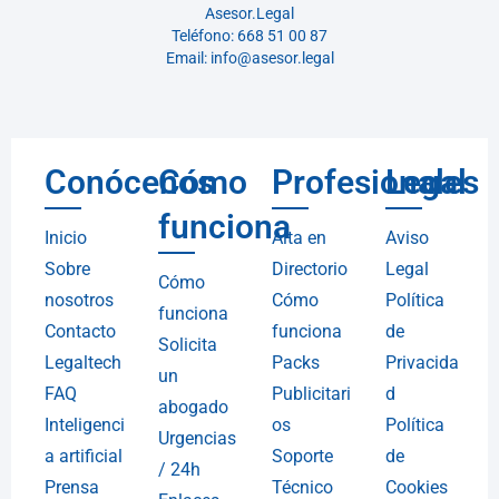
Asesor.Legal
Teléfono: 668 51 00 87
Email: info@asesor.legal
Conócenos
Cómo
Profesionales
Legal
funciona
Inicio
Alta en
Aviso
Sobre
Directorio
Legal
Cómo
nosotros
Cómo
Política
funciona
Contacto
funciona
de
Solicita
Legaltech
Packs
Privacida
un
FAQ
Publicitari
d
abogado
Inteligenci
os
Política
Urgencias
a artificial
Soporte
de
/ 24h
Prensa
Técnico
Cookies