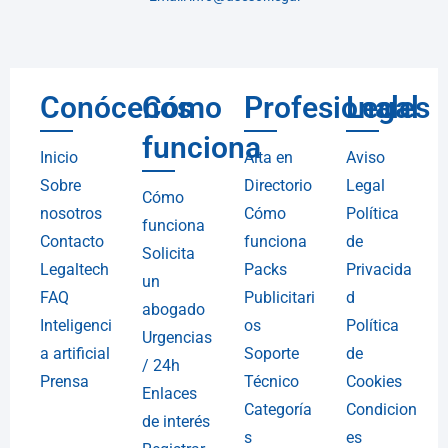
Conócenos
Cómo
Profesionales
Legal
funciona
Inicio
Alta en
Aviso
Sobre
Directorio
Legal
Cómo
nosotros
Cómo
Política
funciona
Contacto
funciona
de
Solicita
Legaltech
Packs
Privacida
un
FAQ
Publicitari
d
abogado
Inteligenci
os
Política
Urgencias
a artificial
Soporte
de
/ 24h
Prensa
Técnico
Cookies
Enlaces
Categoría
Condicion
de interés
s
es