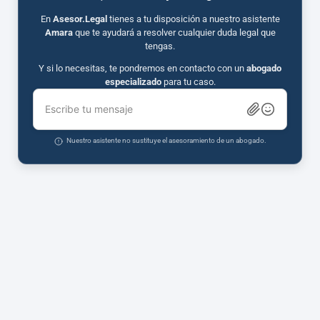
En
Asesor.Legal
tienes a tu disposición a nuestro asistente
Amara
que te ayudará a resolver cualquier duda legal que
tengas.
Y si lo necesitas, te pondremos en contacto con un
abogado
especializado
para tu caso.
Escribe tu mensaje
Nuestro asistente no sustituye el asesoramiento de un abogado.