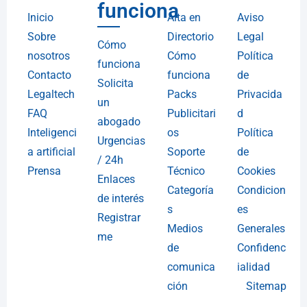
funciona
Inicio
Alta en
Aviso
Sobre
Directorio
Legal
Cómo
nosotros
Cómo
Política
funciona
Contacto
funciona
de
Solicita
Legaltech
Packs
Privacida
un
FAQ
Publicitari
d
abogado
Inteligenci
os
Política
Urgencias
a artificial
Soporte
de
/ 24h
Prensa
Técnico
Cookies
Enlaces
Categoría
Condicion
de interés
s
es
Registrar
Medios
Generales
me
de
Confidenc
comunica
ialidad
ción
Sitemap