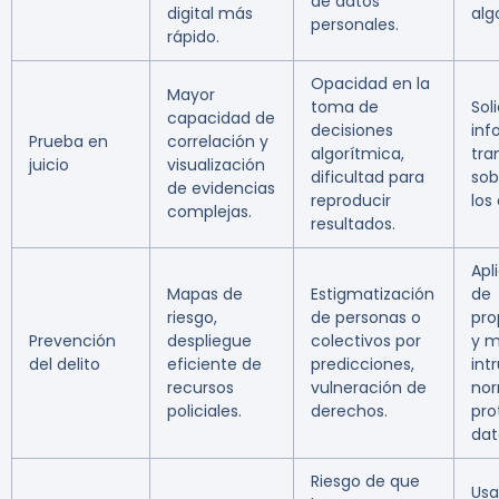
de datos
digital más
alg
personales.
rápido.
Opacidad en la
Mayor
toma de
Soli
capacidad de
decisiones
inf
Prueba en
correlación y
algorítmica,
tra
juicio
visualización
dificultad para
sob
de evidencias
reproducir
los
complejas.
resultados.
Apl
Mapas de
Estigmatización
de
riesgo,
de personas o
pro
Prevención
despliegue
colectivos por
y 
del delito
eficiente de
predicciones,
int
recursos
vulneración de
nor
policiales.
derechos.
pro
dat
Riesgo de que
Usa