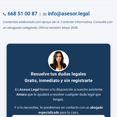
668 51 00 87
info@asesor.legal
📞
| 📧
Contenido elaborado con apoyo de IA. Carácter informativo. Consulte con
un abogado colegiado. Última revisión: Mayo 2026.
Resuelve tus dudas legales
Gratis, inmediato y sin registrarte
En
Asesor.Legal
tienes a tu disposición a nuestro asistente
Amara
que te ayudará a resolver cualquier duda legal que
tengas.
Y si lo necesitas, te pondremos en contacto con un
abogado
especializado
para tu caso.