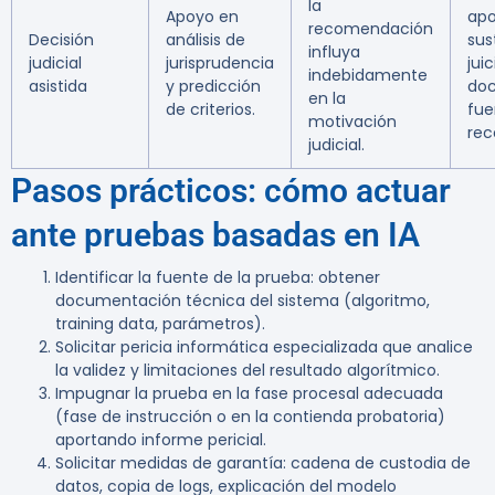
la
Apoyo en
apo
recomendación
Decisión
análisis de
sus
influya
judicial
jurisprudencia
jui
indebidamente
asistida
y predicción
do
en la
de criterios.
fue
motivación
rec
judicial.
Pasos prácticos: cómo actuar
ante pruebas basadas en IA
Identificar la fuente de la prueba: obtener
documentación técnica del sistema (algoritmo,
training data, parámetros).
Solicitar pericia informática especializada que analice
la validez y limitaciones del resultado algorítmico.
Impugnar la prueba en la fase procesal adecuada
(fase de instrucción o en la contienda probatoria)
aportando informe pericial.
Solicitar medidas de garantía: cadena de custodia de
datos, copia de logs, explicación del modelo