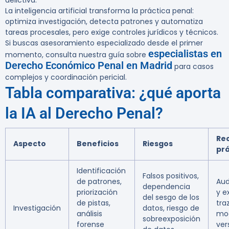
delictiva.
La inteligencia artificial transforma la práctica penal:
optimiza investigación, detecta patrones y automatiza
tareas procesales, pero exige controles jurídicos y técnicos.
Si buscas asesoramiento especializado desde el primer
especialistas en
momento, consulta nuestra guía sobre
Derecho Económico Penal en Madrid
para casos
complejos y coordinación pericial.
Tabla comparativa: ¿qué aporta
la IA al Derecho Penal?
Re
Aspecto
Beneficios
Riesgos
prá
Identificación
Falsos positivos,
de patrones,
Aud
dependencia
priorización
y e
del sesgo de los
de pistas,
tra
Investigación
datos, riesgo de
análisis
mod
sobreexposición
forense
ver