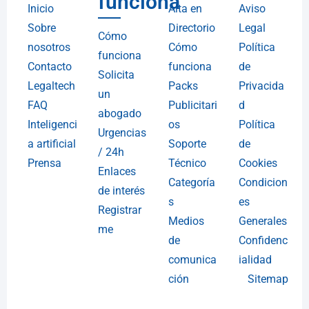
funciona
Inicio
Alta en
Aviso
Sobre
Directorio
Legal
Cómo
nosotros
Cómo
Política
funciona
Contacto
funciona
de
Solicita
Legaltech
Packs
Privacida
un
FAQ
Publicitari
d
abogado
Inteligenci
os
Política
Urgencias
a artificial
Soporte
de
/ 24h
Prensa
Técnico
Cookies
Enlaces
Categoría
Condicion
de interés
s
es
Registrar
Medios
Generales
me
de
Confidenc
comunica
ialidad
ción
Sitemap