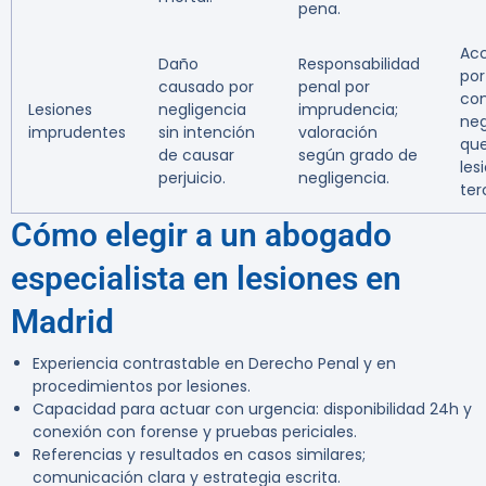
pena.
Acc
Daño
Responsabilidad
por
causado por
penal por
co
Lesiones
negligencia
imprudencia;
neg
imprudentes
sin intención
valoración
qu
de causar
según grado de
les
perjuicio.
negligencia.
ter
Cómo elegir a un abogado
especialista en lesiones en
Madrid
Experiencia contrastable en Derecho Penal y en
procedimientos por lesiones.
Capacidad para actuar con urgencia: disponibilidad 24h y
conexión con forense y pruebas periciales.
Referencias y resultados en casos similares;
comunicación clara y estrategia escrita.