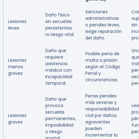
Sanciones
Con
Daño físico
administrativas
sup
Lesiones
sin secuelas
o penales leves;
sin
leves
persistentes
exige reparación
inc
ni riesgo vital.
del daño.
pro
Daño que
Una
Posible pena de
requiere
que
Lesiones
multa o prisión
asistencia
tra
menos
según el Código
médica con
per
graves
Penal y
incapacidad
sec
circunstancias.
temporal.
pe
Penas penales
Daño que
más severas y
provoca
Les
responsabilidad
secuelas
pr
Lesiones
civil por daños;
permanentes,
pér
graves
agravantes
imposibilidad
fun
pueden
o riesgo
pe
incrementar la
mortal.