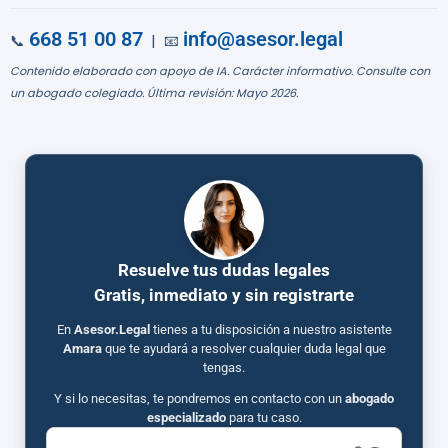
668 51 00 87
info@asesor.legal
📞
| 📧
Contenido elaborado con apoyo de IA. Carácter informativo. Consulte con
un abogado colegiado. Última revisión: Mayo 2026.
Resuelve tus dudas legales
Gratis, inmediato y sin registrarte
En
Asesor.Legal
tienes a tu disposición a nuestro asistente
Amara
que te ayudará a resolver cualquier duda legal que
tengas.
Y si lo necesitas, te pondremos en contacto con un
abogado
especializado
para tu caso.