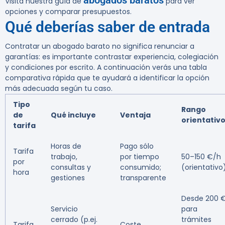
abogados baratos
Visita nuestra guía de
para ver
opciones y comparar presupuestos.
Qué deberías saber de entrada
Contratar un abogado barato no significa renunciar a
garantías: es importante contrastar experiencia, colegiación
y condiciones por escrito. A continuación verás una tabla
comparativa rápida que te ayudará a identificar la opción
más adecuada según tu caso.
Tipo
Rango
de
Qué incluye
Ventaja
orientativ
tarifa
Horas de
Pago sólo
Tarifa
trabajo,
por tiempo
50–150 €/h
por
consultas y
consumido;
(orientativo
hora
gestiones
transparente
Desde 200 
Servicio
para
cerrado (p.ej.
trámites
Tarifa
Coste