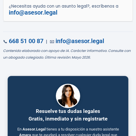
¿Necesitas ayuda con un asunto legal?, escríbenos a
info@asesor.legal
668 51 00 87
info@asesor.legal
📞
| 📧
Contenido elaborado con apoyo de IA. Carácter informativo. Consulte con
un abogado colegiado. Última revisión: Mayo 2026.
Resuelve tus dudas legales
Gratis, inmediato y sin registrarte
En
Asesor.Legal
tienes a tu disposición a nuestro asistente
Amara
que te ayudará a resolver cualquier duda legal que