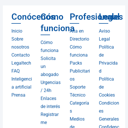
Conócenos
Cómo
Profesionales
Legal
funciona
Inicio
Alta en
Aviso
Sobre
Directorio
Legal
Cómo
nosotros
Cómo
Política
funciona
Contacto
funciona
de
Solicita
Legaltech
Packs
Privacida
un
FAQ
Publicitari
d
abogado
Inteligenci
os
Política
Urgencias
a artificial
Soporte
de
/ 24h
Prensa
Técnico
Cookies
Enlaces
Categoría
Condicion
de interés
s
es
Registrar
Medios
Generales
me
de
Confidenc