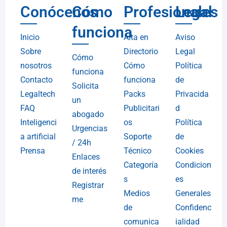
Conócenos
Cómo
Profesionales
Legal
funciona
Inicio
Alta en
Aviso
Sobre
Directorio
Legal
Cómo
nosotros
Cómo
Política
funciona
Contacto
funciona
de
Solicita
Legaltech
Packs
Privacida
un
FAQ
Publicitari
d
abogado
Inteligenci
os
Política
Urgencias
a artificial
Soporte
de
/ 24h
Prensa
Técnico
Cookies
Enlaces
Categoría
Condicion
de interés
s
es
Registrar
Medios
Generales
me
de
Confidenc
comunica
ialidad