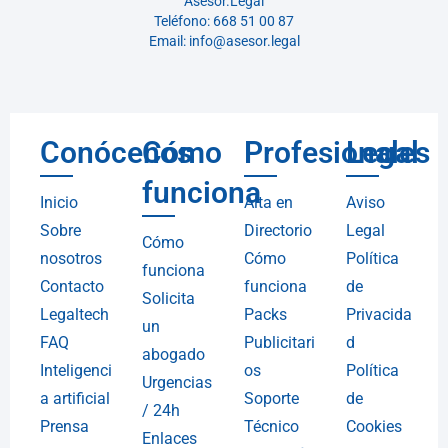
Asesor.Legal
Teléfono: 668 51 00 87
Email: info@asesor.legal
Conócenos
Cómo
Profesionales
Legal
funciona
Inicio
Alta en
Aviso
Sobre
Directorio
Legal
Cómo
nosotros
Cómo
Política
funciona
Contacto
funciona
de
Solicita
Legaltech
Packs
Privacida
un
FAQ
Publicitari
d
abogado
Inteligenci
os
Política
Urgencias
a artificial
Soporte
de
/ 24h
Prensa
Técnico
Cookies
Enlaces