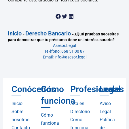
Inicio
Derecho Bancario
»
»
¿Qué pruebas necesitas
para demostrar que tu préstamo tiene un interés usurario?
Asesor.Legal
Teléfono: 668 51 00 87
Email: info@asesor.legal
Conócenos
Cómo
Profesionales
Legal
funciona
Inicio
Alta en
Aviso
Sobre
Directorio
Legal
Cómo
nosotros
Cómo
Política
funciona
Contacto
funciona
de