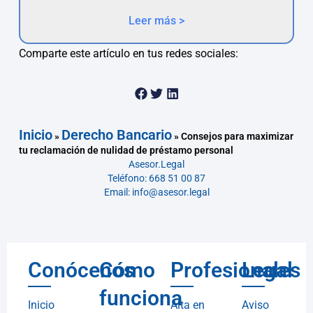
Leer más >
Comparte este artículo en tus redes sociales:
Inicio
Derecho Bancario
»
»
Consejos para maximizar
tu reclamación de nulidad de préstamo personal
Asesor.Legal
Teléfono: 668 51 00 87
Email: info@asesor.legal
Conócenos
Cómo
Profesionales
Legal
funciona
Inicio
Alta en
Aviso