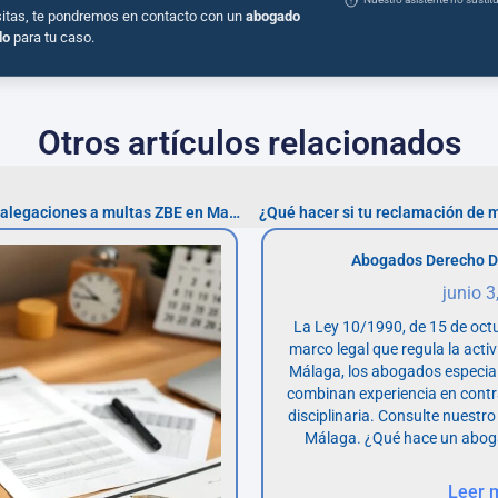
sitas, te pondremos en contacto con un
abogado
do
para tu caso.
Otros artículos relacionados
Errores a evitar al presentar alegaciones a multas ZBE en Madrid
¿Qué hacer si tu reclamación de 
Abogados Derecho D
junio 3
La Ley 10/1990, de 15 de octu
marco legal que regula la acti
Málaga, los abogados especia
combinan experiencia en contr
disciplinaria. Consulte nuestro
Málaga. ¿Qué hace un abog
Leer 