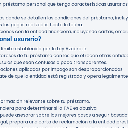
réstamo personal que tenga características usurarias, es
s donde se detallen las condiciones del préstamo, incluy
los pagos realizados hasta la fecha.
cciones con la entidad financiera, incluyendo cartas, emai
onal usurario?
el límite establecido por la Ley Azcárate.
tereses de tu préstamo con los que ofrecen otras entidad
láusulas que sean confusas o poco transparentes.
alizaciones aplicadas por impago son desproporcionadas.
ate de que la entidad está registrada y opera legalmente
información relevante sobre tu préstamo.
nanciera para determinar si la TAE es abusiva.
e puede asesorar sobre los mejores pasos a seguir basados
legal, prepara una carta de reclamación a la entidad pres