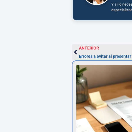
Y si lo nece
especializa
ANTERIOR