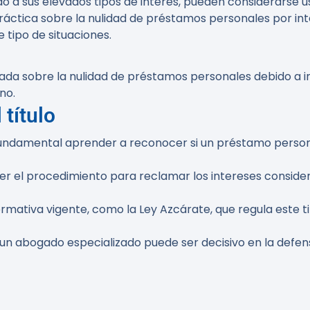
o a sus elevados tipos de interés, pueden considerarse usu
 práctica sobre la nulidad de préstamos personales por i
e tipo de situaciones.
zada sobre la nulidad de préstamos personales debido a i
no.
 título
fundamental aprender a reconocer si un préstamo personal
er el procedimiento para reclamar los intereses consider
rmativa vigente, como la Ley Azcárate, que regula este t
 un abogado especializado puede ser decisivo en la defen