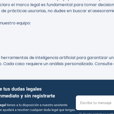
r claro el marco legal es fundamental para tomar decisio
 de prácticas usurarias, no dudes en buscar el asesoram
 nuestro equipo:
erramientas de inteligencia artificial para garantizar un
o. Cada caso requiere un análisis personalizado. Consult
e tus dudas legales
inmediato y sin registrarte
Escribe tu mensaje
egal
tienes a tu disposición a nuestro asistente
e ayudará a resolver cualquier duda legal que tengas.
Nuestro asistente no susti