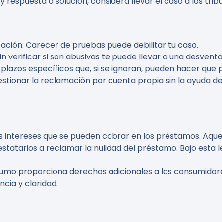
hay respuesta o solución, considera llevar el caso a los trib
tación
: Carecer de pruebas puede debilitar tu caso.
in verificar si son abusivas te puede llevar a una desvent
n plazos específicos que, si se ignoran, pueden hacer que 
gestionar la reclamación por cuenta propia sin la ayuda 
os intereses que se pueden cobrar en los préstamos. Aque
statarios a reclamar la nulidad del préstamo. Bajo esta l
sumo proporciona derechos adicionales a los consumidore
cia y claridad.