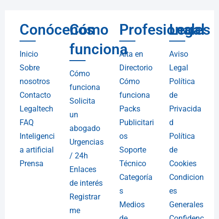
Conócenos
Cómo
Profesionales
Legal
funciona
Inicio
Alta en
Aviso
Sobre
Directorio
Legal
Cómo
nosotros
Cómo
Política
funciona
Contacto
funciona
de
Solicita
Legaltech
Packs
Privacida
un
FAQ
Publicitari
d
abogado
Inteligenci
os
Política
Urgencias
a artificial
Soporte
de
/ 24h
Prensa
Técnico
Cookies
Enlaces
Categoría
Condicion
de interés
s
es
Registrar
Medios
Generales
me
de
Confidenc