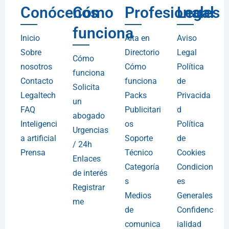
Conócenos
Cómo
Profesionales
Legal
funciona
Inicio
Alta en
Aviso
Sobre
Directorio
Legal
Cómo
nosotros
Cómo
Política
funciona
Contacto
funciona
de
Solicita
Legaltech
Packs
Privacida
un
FAQ
Publicitari
d
abogado
Inteligenci
os
Política
Urgencias
a artificial
Soporte
de
/ 24h
Prensa
Técnico
Cookies
Enlaces
Categoría
Condicion
de interés
s
es
Registrar
Medios
Generales
me
de
Confidenc
comunica
ialidad