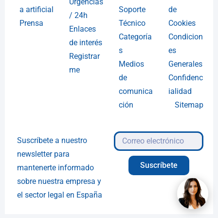
Urgencias
a artificial
Soporte
de
/ 24h
Prensa
Técnico
Cookies
Enlaces
Categoría
Condicion
de interés
s
es
Registrar
Medios
Generales
me
de
Confidenc
comunica
ialidad
ción
Sitemap
Suscríbete a nuestro
newsletter para
Suscríbete
mantenerte informado
sobre nuestra empresa y
el sector legal en España