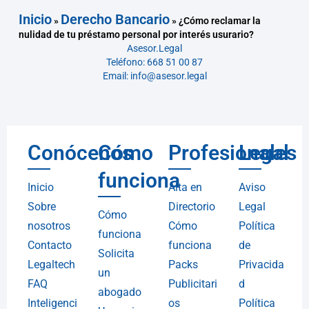
Inicio
Derecho Bancario
»
»
¿Cómo reclamar la
nulidad de tu préstamo personal por interés usurario?
Asesor.Legal
Teléfono: 668 51 00 87
Email: info@asesor.legal
Conócenos
Cómo
Profesionales
Legal
funciona
Inicio
Alta en
Aviso
Sobre
Directorio
Legal
Cómo
nosotros
Cómo
Política
funciona
Contacto
funciona
de
Solicita
Legaltech
Packs
Privacida
un
FAQ
Publicitari
d
abogado
Inteligenci
os
Política