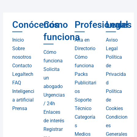
Conócenos
Cómo
Profesionales
Legal
funciona
Inicio
Alta en
Aviso
Sobre
Directorio
Legal
Cómo
nosotros
Cómo
Política
funciona
Contacto
funciona
de
Solicita
Legaltech
Packs
Privacida
un
FAQ
Publicitari
d
abogado
Inteligenci
os
Política
Urgencias
a artificial
Soporte
de
/ 24h
Prensa
Técnico
Cookies
Enlaces
Categoría
Condicion
de interés
s
es
Registrar
Medios
Generales