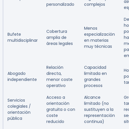
as
personalizado
complejos
es
De
ho
Menos
Cobertura
po
Bufete
especialización
amplia de
ha
multidisciplinar
en materias
áreas legales
me
muy técnicas
pa
em
Relación
Capacidad
Ho
Abogado
directa,
limitada en
po
independiente
menor coste
grandes
tar
operativo
procesos
Acceso a
Alcance
Gr
Servicios
orientación
limitado (no
ta
colegiales /
gratuita o con
sustituyen a la
re
orientación
coste
representación
se
pública
reducido
continua)
si