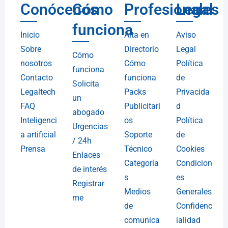
Conócenos
Cómo
Profesionales
Legal
funciona
Inicio
Alta en
Aviso
Sobre
Directorio
Legal
Cómo
nosotros
Cómo
Política
funciona
Contacto
funciona
de
Solicita
Legaltech
Packs
Privacida
un
FAQ
Publicitari
d
abogado
Inteligenci
os
Política
Urgencias
a artificial
Soporte
de
/ 24h
Prensa
Técnico
Cookies
Enlaces
Categoría
Condicion
de interés
s
es
Registrar
Medios
Generales
me
de
Confidenc
comunica
ialidad