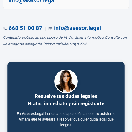
info@asesor.legal
668 51 00 87
info@asesor.legal
📞
| 📧
Contenido elaborado con apoyo de IA. Carácter informativo. Consulte con
un abogado colegiado. Última revisión: Mayo 2026.
Resuelve tus dudas legales
Gratis, inmediato y sin registrarte
En
Asesor.Legal
tienes a tu disposición a nuestro asistente
Amara
que te ayudará a resolver cualquier duda legal que
tengas.