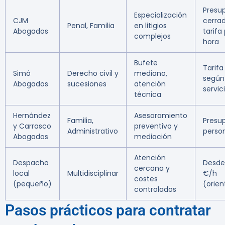
Presu
Especialización
CJM
cerra
Penal, Familia
en litigios
Abogados
tarifa
complejos
hora
Bufete
Tarifa 
Simó
Derecho civil y
mediano,
según
Abogados
sucesiones
atención
servic
técnica
Hernández
Asesoramiento
Familia,
Presu
y Carrasco
preventivo y
Administrativo
perso
Abogados
mediación
Atención
Despacho
Desde
cercana y
local
Multidisciplinar
€/h
costes
(pequeño)
(orien
controlados
Pasos prácticos para contratar