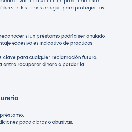
puede llevar a la nulidad del préstamo. Este
uáles son los pasos a seguir para proteger tus
 reconocer si un préstamo podría ser anulado.
taje excesivo es indicativo de prácticas
 clave para cualquier reclamación futura.
ia entre recuperar dinero o perder la
urario
l préstamo.
iciones poco claras o abusivas.