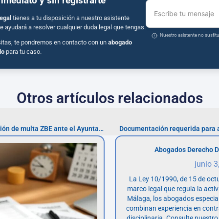
inmediato y sin registrarte
Escribe tu mensaje
egal
tienes a tu disposición a nuestro asistente
e ayudará a resolver cualquier duda legal que tengas.
Nuestro asistente no susti
sitas, te pondremos en contacto con un
abogado
do
para tu caso.
Otros artículos relacionados
Cómo presentar tu reclamación de multa ZBE ante el Ayuntamiento
Documentación requerida para 
Abogados Derecho D
junio 3
La Ley 10/1990, de 15 de octu
marco legal que regula la acti
Málaga, los abogados especia
combinan experiencia en contr
disciplinaria. Consulte nuestro