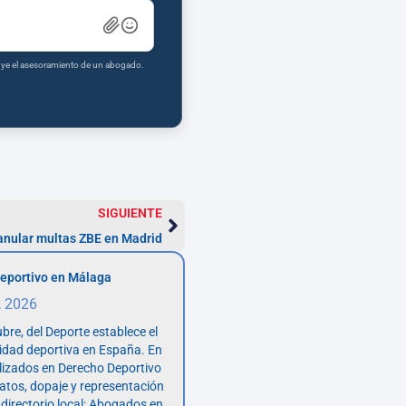
tuye el asesoramiento de un abogado.
SIGUIENTE
anular multas ZBE en Madrid
eportivo en Málaga
, 2026
bre, del Deporte establece el
vidad deportiva en España. En
lizados en Derecho Deportivo
atos, dopaje y representación
 directorio local: Abogados en