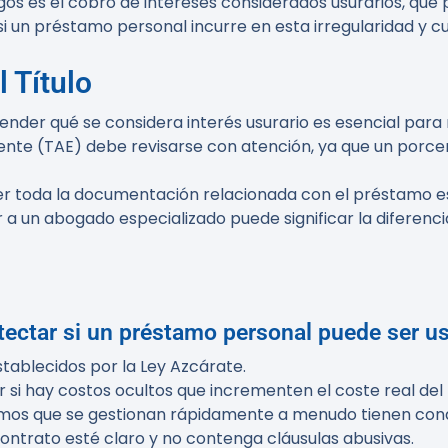
esgos es el cobro de intereses considerados usurarios, que 
si un préstamo personal incurre en esta irregularidad y c
 Título
ender qué se considera interés usurario es esencial para
lente (TAE) debe revisarse con atención, ya que un porcen
r toda la documentación relacionada con el préstamo es
r a un abogado especializado puede significar la diferenc
tectar si un préstamo personal puede ser us
stablecidos por la Ley Azcárate.
ar si hay costos ocultos que incrementen el coste real de
amos que se gestionan rápidamente a menudo tienen cond
contrato esté claro y no contenga cláusulas abusivas.