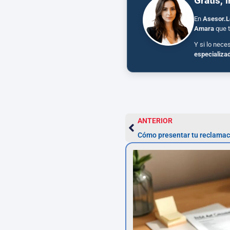
Gratis, 
En
Asesor.L
Amara
que t
Y si lo nece
especializa
ANTERIOR