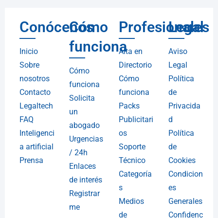
Conócenos
Cómo
Profesionales
Legal
funciona
Inicio
Alta en
Aviso
Sobre
Directorio
Legal
Cómo
nosotros
Cómo
Política
funciona
Contacto
funciona
de
Solicita
Legaltech
Packs
Privacida
un
FAQ
Publicitari
d
abogado
Inteligenci
os
Política
Urgencias
a artificial
Soporte
de
/ 24h
Prensa
Técnico
Cookies
Enlaces
Categoría
Condicion
de interés
s
es
Registrar
Medios
Generales
me
de
Confidenc