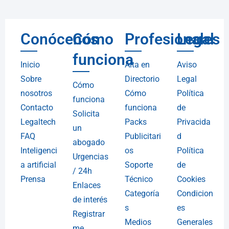
Conócenos
Cómo
Profesionales
Legal
funciona
Inicio
Alta en
Aviso
Sobre
Directorio
Legal
Cómo
nosotros
Cómo
Política
funciona
Contacto
funciona
de
Solicita
Legaltech
Packs
Privacida
un
FAQ
Publicitari
d
abogado
Inteligenci
os
Política
Urgencias
a artificial
Soporte
de
/ 24h
Prensa
Técnico
Cookies
Enlaces
Categoría
Condicion
de interés
s
es
Registrar
Medios
Generales
me