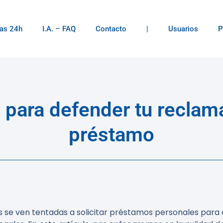
as 24h
I.A. – FAQ
Contacto
|
Usuarios
P
s para defender tu reclam
préstamo
 se ven tentadas a solicitar préstamos personales para 