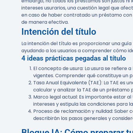
embargo, no todos los préstamos son justos ni l
intereses usurarios, una cuestión legal que afec
en caso de haber contratado un préstamo con c
de manera efectiva.
Intención del título
La intención del título es proporcionar una guí
ayudando a los usuarios a comprender cómo iden
4 ideas prácticas pegadas al título
El concepto de usura
: La usura se refiere
vigentes. Comprender qué constituye un p
Tasa Anual Equivalente (TAE)
: La TAE es u
calcular y analizar la TAE de un préstamo
Marco legal actual
: Es importante estar al
intereses y estipula las condiciones para la
Proceso de reclamación y nulidad
: Saber 
describirán los pasos generales y conside
Bloque IA: Cómo preparar t