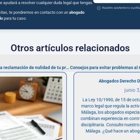
e ayudará a resolver cualquier duda legal que tengas.
Nuestro asistente no susti
sitas, te pondremos en contacto con un
abogado
do
para tu caso.
Otros artículos relacionados
Cómo actuar si te rechazan la reclamación de nulidad de tu préstamo
Abogados Derecho D
junio 3
La Ley 10/1990, de 15 de octu
marco legal que regula la acti
Málaga, los abogados especia
combinan experiencia en contr
disciplinaria. Consulte nuestro
Málaga. ¿Qué hace un abog