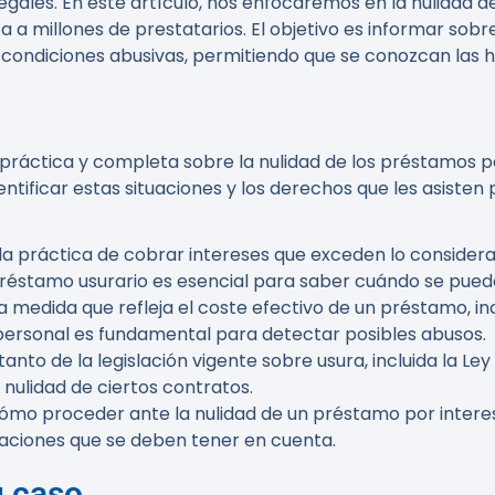
egales. En este artículo, nos enfocaremos en la nulidad 
ta a millones de prestatarios. El objetivo es informar sob
ondiciones abusivas, permitiendo que se conozcan las 
a práctica y completa sobre la nulidad de los préstamos 
tificar estas situaciones y los derechos que les asisten
 a la práctica de cobrar intereses que exceden lo conside
réstamo usurario es esencial para saber cuándo se puede
na medida que refleja el coste efectivo de un préstamo, 
 personal es fundamental para detectar posibles abusos.
 tanto de la legislación vigente sobre usura, incluida la L
 nulidad de ciertos contratos.
cómo proceder ante la nulidad de un préstamo por intereses
raciones que se deben tener en cuenta.
u caso