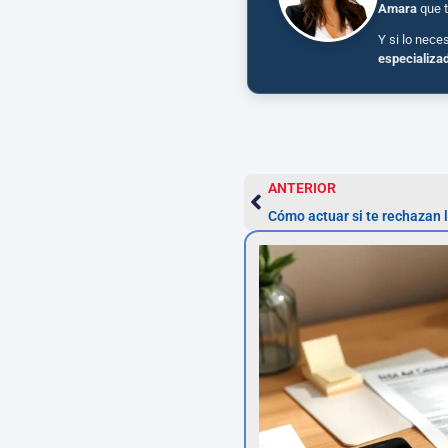
Amara
que t
Y si lo nece
especializa
ANTERIOR