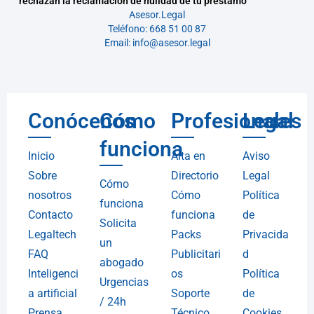
rechazan la reclamación de nulidad de tu préstamo
Asesor.Legal
Teléfono: 668 51 00 87
Email: info@asesor.legal
Conócenos
Cómo
Profesionales
Legal
funciona
Inicio
Alta en
Aviso
Sobre
Directorio
Legal
Cómo
nosotros
Cómo
Política
funciona
Contacto
funciona
de
Solicita
Legaltech
Packs
Privacida
un
FAQ
Publicitari
d
abogado
Inteligenci
os
Política
Urgencias
a artificial
Soporte
de
/ 24h
Prensa
Técnico
Cookies