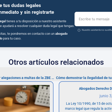
e tus dudas legales
inmediato y sin registrarte
Escribe tu mensaje
egal
tienes a tu disposición a nuestro asistente
e ayudará a resolver cualquier duda legal que tengas.
Nuestro asistente no susti
sitas, te pondremos en contacto con un
abogado
do
para tu caso.
Otros artículos relacionados
Guía práctica para presentar alegaciones a multas de la ZBE en Madrid
Abogados Derecho D
junio 3
La Ley 10/1990, de 15 de octu
marco legal que regula la acti