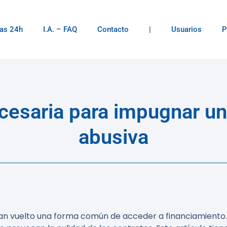
as 24h
I.A. – FAQ
Contacto
|
Usuarios
P
esaria para impugnar u
abusiva
 han vuelto una forma común de acceder a financiamiento