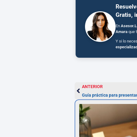
Resuelv
Gratis, 
En
Asesor.L
Amara
que t
Y si lo nece
especializa
ANTERIOR