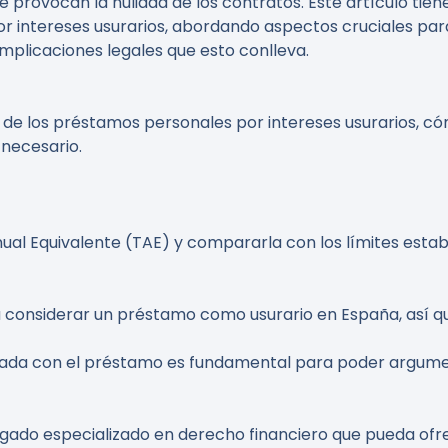
e provocan la nulidad de los contratos. Este artículo ti
r intereses usurarios, abordando aspectos cruciales para
mplicaciones legales que esto conlleva.
 de los préstamos personales por intereses usurarios, cóm
 necesario.
ual Equivalente (TAE) y compararla con los límites establ
a considerar un préstamo como usurario en España, así que
ada con el préstamo es fundamental para poder argumen
ado especializado en derecho financiero que pueda ofr