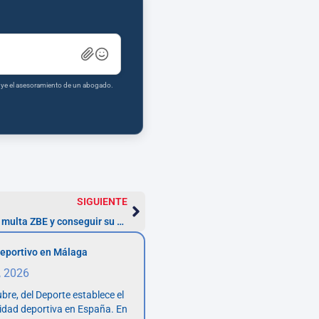
tuye el asesoramiento de un abogado.
SIGUIENTE
Cómo demostrar la ilegalidad de tu multa ZBE y conseguir su anulación
eportivo en Málaga
, 2026
bre, del Deporte establece el
vidad deportiva en España. En