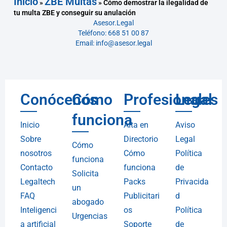
Inicio
ZBE Multas
»
»
Cómo demostrar la ilegalidad de
tu multa ZBE y conseguir su anulación
Asesor.Legal
Teléfono: 668 51 00 87
Email: info@asesor.legal
Conócenos
Cómo
Profesionales
Legal
funciona
Inicio
Alta en
Aviso
Sobre
Directorio
Legal
Cómo
nosotros
Cómo
Política
funciona
Contacto
funciona
de
Solicita
Legaltech
Packs
Privacida
un
FAQ
Publicitari
d
abogado
Inteligenci
os
Política
Urgencias
a artificial
Soporte
de