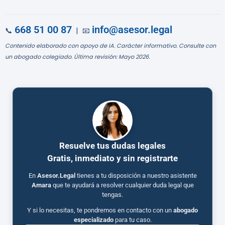
668 51 00 87
info@asesor.legal
📞
| 📧
Contenido elaborado con apoyo de IA. Carácter informativo. Consulte con
un abogado colegiado. Última revisión: Mayo 2026.
Resuelve tus dudas legales
Gratis, inmediato y sin registrarte
En
Asesor.Legal
tienes a tu disposición a nuestro asistente
Amara
que te ayudará a resolver cualquier duda legal que
tengas.
Y si lo necesitas, te pondremos en contacto con un
abogado
especializado
para tu caso.