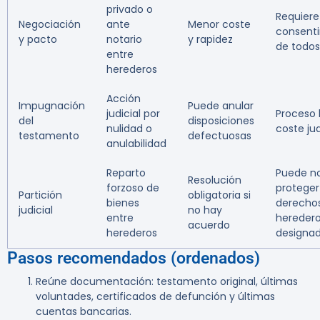
privado o
Requiere
Negociación
ante
Menor coste
consent
y pacto
notario
y rapidez
de todos
entre
herederos
Acción
Impugnación
Puede anular
judicial por
Proceso 
del
disposiciones
nulidad o
coste jud
testamento
defectuosas
anulabilidad
Reparto
Puede n
Resolución
forzoso de
proteger
Partición
obligatoria si
bienes
derecho
judicial
no hay
entre
hereder
acuerdo
herederos
designa
Pasos recomendados (ordenados)
Reúne documentación: testamento original, últimas
voluntades, certificados de defunción y últimas
cuentas bancarias.