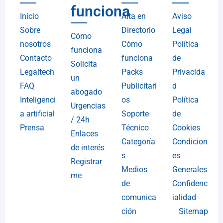
funciona
Inicio
Alta en
Aviso
Sobre
Directorio
Legal
Cómo
nosotros
Cómo
Política
funciona
Contacto
funciona
de
Solicita
Legaltech
Packs
Privacida
un
FAQ
Publicitari
d
abogado
Inteligenci
os
Política
Urgencias
a artificial
Soporte
de
/ 24h
Prensa
Técnico
Cookies
Enlaces
Categoría
Condicion
de interés
s
es
Registrar
Medios
Generales
me
de
Confidenc
comunica
ialidad
ción
Sitemap