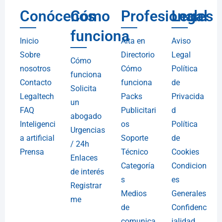
Conócenos
Cómo
Profesionales
Legal
funciona
Inicio
Alta en
Aviso
Sobre
Directorio
Legal
Cómo
nosotros
Cómo
Política
funciona
Contacto
funciona
de
Solicita
Legaltech
Packs
Privacida
un
FAQ
Publicitari
d
abogado
Inteligenci
os
Política
Urgencias
a artificial
Soporte
de
/ 24h
Prensa
Técnico
Cookies
Enlaces
Categoría
Condicion
de interés
s
es
Registrar
Medios
Generales
me
de
Confidenc
comunica
ialidad