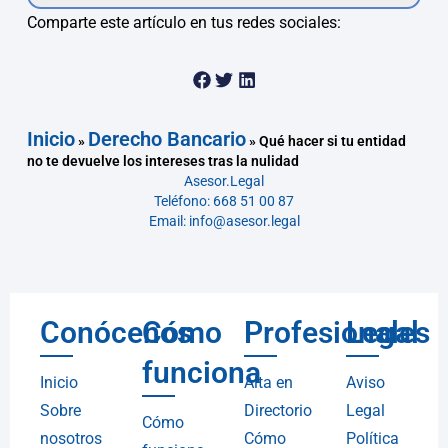
Comparte este artículo en tus redes sociales:
Inicio
Derecho Bancario
»
»
Qué hacer si tu entidad
no te devuelve los intereses tras la nulidad
Asesor.Legal
Teléfono: 668 51 00 87
Email: info@asesor.legal
Conócenos
Cómo
Profesionales
Legal
funciona
Inicio
Alta en
Aviso
Sobre
Directorio
Legal
Cómo
nosotros
Cómo
Política