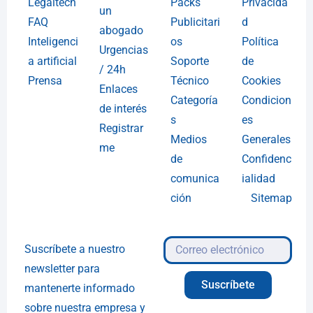
Legaltech
Packs
Privacida
un
FAQ
Publicitari
d
abogado
Inteligenci
os
Política
Urgencias
a artificial
Soporte
de
/ 24h
Prensa
Técnico
Cookies
Enlaces
Categoría
Condicion
de interés
s
es
Registrar
Medios
Generales
me
de
Confidenc
comunica
ialidad
ción
Sitemap
Suscríbete a nuestro
newsletter para
Suscríbete
mantenerte informado
sobre nuestra empresa y