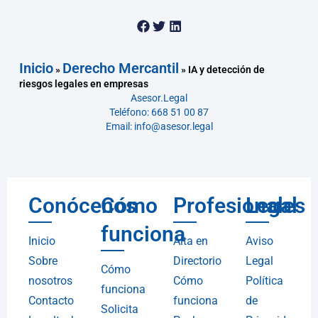
Inicio
Derecho Mercantil
»
»
IA y detección de
riesgos legales en empresas
Asesor.Legal
Teléfono: 668 51 00 87
Email: info@asesor.legal
Conócenos
Cómo
Profesionales
Legal
funciona
Inicio
Alta en
Aviso
Sobre
Directorio
Legal
Cómo
nosotros
Cómo
Política
funciona
Contacto
funciona
de
Solicita