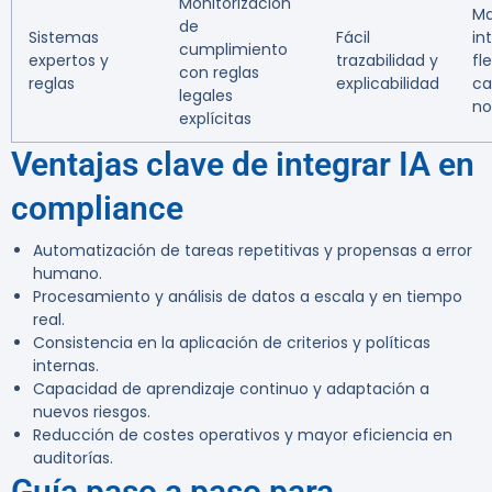
Monitorización
Ma
de
Sistemas
Fácil
in
cumplimiento
expertos y
trazabilidad y
fl
con reglas
reglas
explicabilidad
ca
legales
no
explícitas
Ventajas clave de integrar IA en
compliance
Automatización de tareas repetitivas y propensas a error
humano.
Procesamiento y análisis de datos a escala y en tiempo
real.
Consistencia en la aplicación de criterios y políticas
internas.
Capacidad de aprendizaje continuo y adaptación a
nuevos riesgos.
Reducción de costes operativos y mayor eficiencia en
auditorías.
Guía paso a paso para