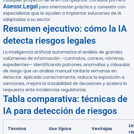
cualquier proyecto de IA en compliance. Consulte primero
Asesor.Legal
para orientación práctica y conexión con
especialistas que le ayuden a implantar soluciones de IA
adaptadas a su sector.
Resumen ejecutivo: cómo la IA
detecta riesgos legales
La inteligencia artificial automatiza el análisis de grandes
volúmenes de información —contratos, correos, nóminas,
expedientes— identificando patrones, anomalías y cláusulas
de riesgo que un análisis manual tardaría semanas en
detectar. Aplicada correctamente, reduce la exposición a
sanciones, mejora la trazabilidad de decisiones y acelera la
respuesta ante incidencias regulatorias.
Tabla comparativa: técnicas de
IA para detección de riesgos
Li
Técnica
Uso típico
Ventajas
ri