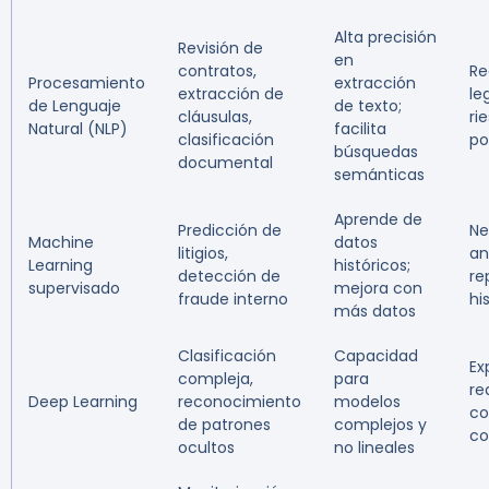
Alta precisión
Revisión de
en
contratos,
Re
Procesamiento
extracción
extracción de
le
de Lenguaje
de texto;
cláusulas,
ri
Natural (NLP)
facilita
clasificación
po
búsquedas
documental
semánticas
Aprende de
Predicción de
Ne
Machine
datos
litigios,
an
Learning
históricos;
detección de
re
supervisado
mejora con
fraude interno
hi
más datos
Clasificación
Capacidad
Ex
compleja,
para
re
Deep Learning
reconocimiento
modelos
co
de patrones
complejos y
co
ocultos
no lineales