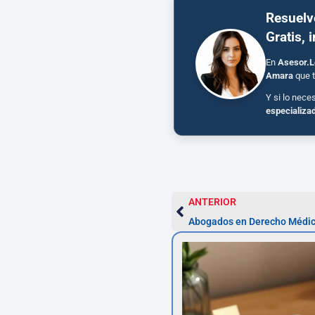
Resuelv
Gratis, 
En
Asesor.L
Amara
que t
Y si lo nece
especializa
ANTERIOR
Abogados en Derecho Médico