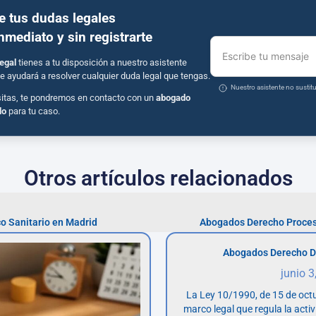
e tus dudas legales
inmediato y sin registrarte
Escribe tu mensaje
egal
tienes a tu disposición a nuestro asistente
e ayudará a resolver cualquier duda legal que tengas.
Nuestro asistente no susti
sitas, te pondremos en contacto con un
abogado
do
para tu caso.
Otros artículos relacionados
 Sanitario en Madrid
Abogados Derecho Proces
Abogados Derecho D
junio 3
La Ley 10/1990, de 15 de octu
marco legal que regula la acti