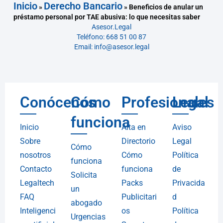
Inicio
Derecho Bancario
»
»
Beneficios de anular un
préstamo personal por TAE abusiva: lo que necesitas saber
Asesor.Legal
Teléfono: 668 51 00 87
Email: info@asesor.legal
Conócenos
Cómo
Profesionales
Legal
funciona
Inicio
Alta en
Aviso
Sobre
Directorio
Legal
Cómo
nosotros
Cómo
Política
funciona
Contacto
funciona
de
Solicita
Legaltech
Packs
Privacida
un
FAQ
Publicitari
d
abogado
Inteligenci
os
Política
Urgencias