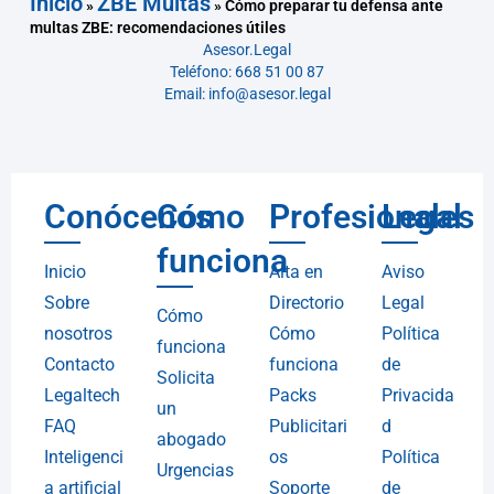
Inicio
ZBE Multas
»
»
Cómo preparar tu defensa ante
multas ZBE: recomendaciones útiles
Asesor.Legal
Teléfono: 668 51 00 87
Email: info@asesor.legal
Conócenos
Cómo
Profesionales
Legal
funciona
Inicio
Alta en
Aviso
Sobre
Directorio
Legal
Cómo
nosotros
Cómo
Política
funciona
Contacto
funciona
de
Solicita
Legaltech
Packs
Privacida
un
FAQ
Publicitari
d
abogado
Inteligenci
os
Política
Urgencias
a artificial
Soporte
de