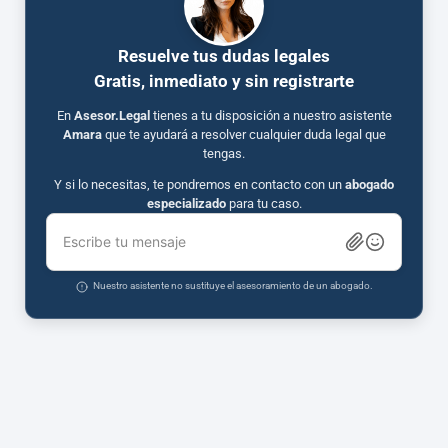
Resuelve tus dudas legales
Gratis, inmediato y sin registrarte
En
Asesor.Legal
tienes a tu disposición a nuestro asistente
Amara
que te ayudará a resolver cualquier duda legal que
tengas.
Y si lo necesitas, te pondremos en contacto con un
abogado
especializado
para tu caso.
Escribe tu mensaje
Nuestro asistente no sustituye el asesoramiento de un abogado.