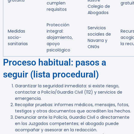
gratuita
Ilustre
cumplen
gratui
Colegio de
requisitos
Abogados
Protección
Servicios
Medidas
integral:
Recur
sociales de
socio-
alojamiento,
acogi
Navarra y
sanitarias
apoyo
la rec
ONGs
psicológico
Proceso habitual: pasos a
seguir (lista procedural)
Garantizar la seguridad inmediata: si existe riesgo,
contactar a Policía/Guardia Civil (112) y servicios de
emergencia.
Recopilar pruebas: informes médicos, mensajes, fotos,
testigos y otros documentos que acrediten los hechos.
Denunciar ante la Policía, Guardia Civil o directamente
en los Juzgados competentes; el abogado puede
acompañar y asesorar en la redacción.