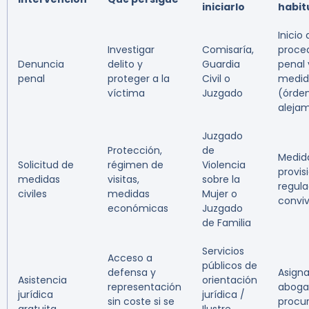
iniciarlo
habit
Inicio
Investigar
Comisaría,
proce
Denuncia
delito y
Guardia
penal 
penal
proteger a la
Civil o
medid
víctima
Juzgado
(órde
aleja
Juzgado
Protección,
de
Medid
Solicitud de
régimen de
Violencia
provis
medidas
visitas,
sobre la
regula
civiles
medidas
Mujer o
convi
económicas
Juzgado
de Familia
Servicios
Acceso a
públicos de
defensa y
Asign
Asistencia
orientación
representación
aboga
jurídica
jurídica /
sin coste si se
procu