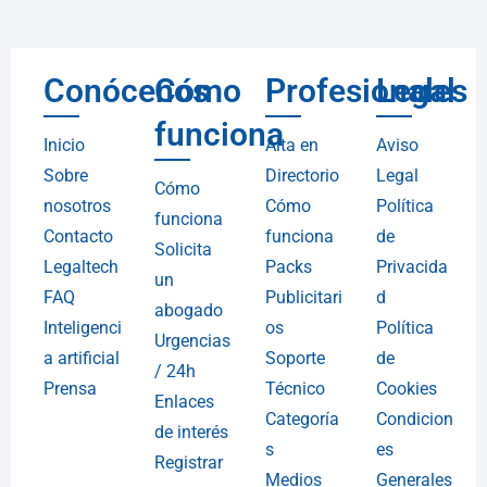
Conócenos
Cómo
Profesionales
Legal
funciona
Inicio
Alta en
Aviso
Sobre
Directorio
Legal
Cómo
nosotros
Cómo
Política
funciona
Contacto
funciona
de
Solicita
Legaltech
Packs
Privacida
un
FAQ
Publicitari
d
abogado
Inteligenci
os
Política
Urgencias
a artificial
Soporte
de
/ 24h
Prensa
Técnico
Cookies
Enlaces
Categoría
Condicion
de interés
s
es
Registrar
Medios
Generales